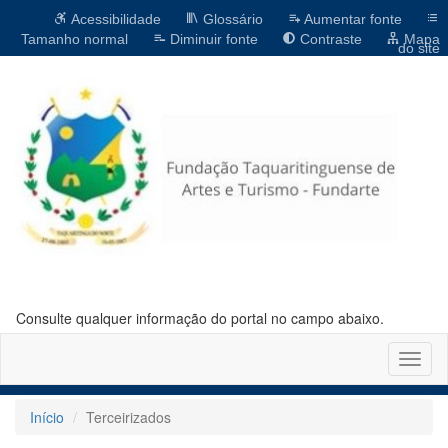
Acessibilidade
Glossário
Aumentar fonte
Tamanho normal
Diminuir fonte
Contraste
Mapa
do site
Consulte qualquer informação do portal no campo abaixo.
Altern
naveg
Início
Terceirizados