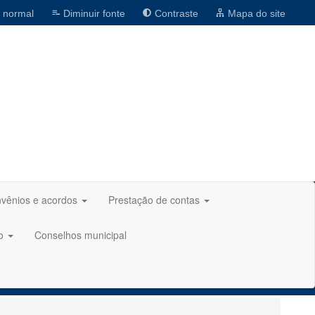
 normal
Diminuir fonte
Contraste
Mapa do site
vênios e acordos
Prestação de contas
ão
Conselhos municipal