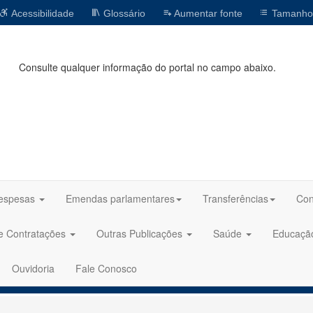
Acessibilidade
Glossário
Aumentar fonte
Tamanho
Consulte qualquer informação do portal no campo abaixo.
espesas
Emendas parlamentares
Transferências
Con
 e Contratações
Outras Publicações
Saúde
Educaç
Ouvidoria
Fale Conosco