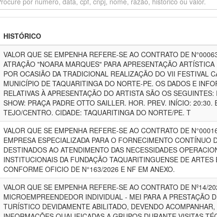
HISTÓRICO
VALOR QUE SE EMPENHA REFERE-SE AO CONTRATO DE N°00063
ATRAÇÃO "NOARA MARQUES" PARA APRESENTAÇÃO ARTÍSTICA NO
POR OCASIÃO DA TRADICIONAL REALIZAÇÃO DO VII FESTIVAL 
MUNICÍPIO DE TAQUARITINGA DO NORTE-PE. OS DADOS E INF
RELATIVAS À APRESENTAÇÃO DO ARTISTA SÃO OS SEGUINTES: D
SHOW: PRAÇA PADRE OTTO SAILLER. HOR. PREV. INÍCIO: 20:30.
TEJO/CENTRO. CIDADE: TAQUARITINGA DO NORTE/PE. T
VALOR QUE SE EMPENHA REFERE-SE AO CONTRATO DE N°00016
EMPRESA ESPECIALIZADA PARA O FORNECIMENTO CONTÍNUO D
DESTINADOS AO ATENDIMENTO DAS NECESSIDADES OPERACIONA
INSTITUCIONAIS DA FUNDAÇÃO TAQUARITINGUENSE DE ARTES 
CONFORME OFICIO DE N°163/2026 E NF EM ANEXO.
VALOR QUE SE EMPENHA REFERE-SE AO CONTRATO DE Nº14/20
MICROEMPREENDEDOR INDIVIDUAL - MEI PARA A PRESTAÇÃO D
TURÍSTICO DEVIDAMENTE ABILITADO, DEVENDO ACOMPANHAR,
INFORMAÇÕES QUALIFICADAS A GRUPOS DURANTE VISITAS TÉC