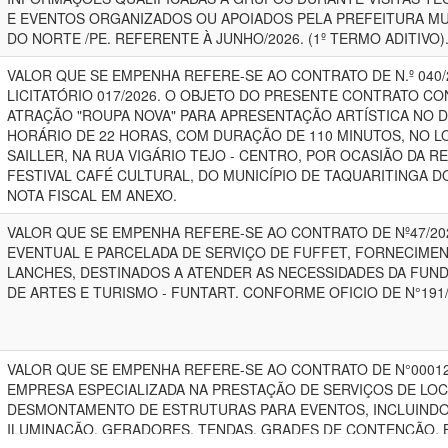
E EVENTOS ORGANIZADOS OU APOIADOS PELA PREFEITURA MU
DO NORTE /PE. REFERENTE À JUNHO/2026. (1º TERMO ADITIVO)
VALOR QUE SE EMPENHA REFERE-SE AO CONTRATO DE N.º 040
LICITATÓRIO 017/2026. O OBJETO DO PRESENTE CONTRATO C
ATRAÇÃO "ROUPA NOVA" PARA APRESENTAÇÃO ARTÍSTICA NO DI
HORÁRIO DE 22 HORAS, COM DURAÇÃO DE 110 MINUTOS, NO L
SAILLER, NA RUA VIGÁRIO TEJO - CENTRO, POR OCASIÃO DA RE
FESTIVAL CAFÉ CULTURAL, DO MUNICÍPIO DE TAQUARITINGA D
NOTA FISCAL EM ANEXO.
VALOR QUE SE EMPENHA REFERE-SE AO CONTRATO DE Nº47/2
EVENTUAL E PARCELADA DE SERVIÇO DE FUFFET, FORNECIMEN
LANCHES, DESTINADOS A ATENDER AS NECESSIDADES DA FUN
DE ARTES E TURISMO - FUNTART. CONFORME OFICIO DE N°191
VALOR QUE SE EMPENHA REFERE-SE AO CONTRATO DE N°00012
EMPRESA ESPECIALIZADA NA PRESTAÇÃO DE SERVIÇOS DE LO
DESMONTAMENTO DE ESTRUTURAS PARA EVENTOS, INCLUINDO 
ILUMINAÇÃO, GERADORES, TENDAS, GRADES DE CONTENÇÃO, 