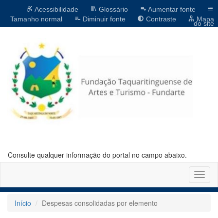
Acessibilidade
Glossário
Aumentar fonte
Tamanho normal
Diminuir fonte
Contraste
Mapa
do site
Consulte qualquer informação do portal no campo abaixo.
Altern
naveg
Início
Despesas consolidadas por elemento