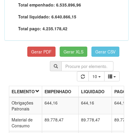
Total empenhado:
6.535.896,96
Total liquidado:
6.640.866,15
Total pago:
4.235.178,42
10
ELEMENTO
EMPENHADO
LIQUIDADO
PAGO
Obrigações
644,16
644,16
644,16
Patronais
Material de
89.778,47
89.778,47
89.778,4
Consumo