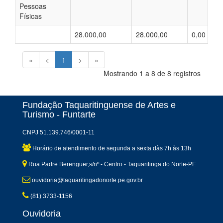
Pessoas
Físicas
28.000,00
28.000,00
0,00
«
<
1
>
»
Mostrando 1 a 8 de 8 registros
Fundação Taquaritinguense de Artes e
Turismo - Funtarte
CNPJ 51.139.746/0001-11
Horário de atendimento de segunda a sexta dàs 7h às 13h
Rua Padre Berenguer,s/nº - Centro - Taquaritinga do Norte-PE
ouvidoria@taquaritingadonorte.pe.gov.br
(81) 3733-1156
Ouvidoria