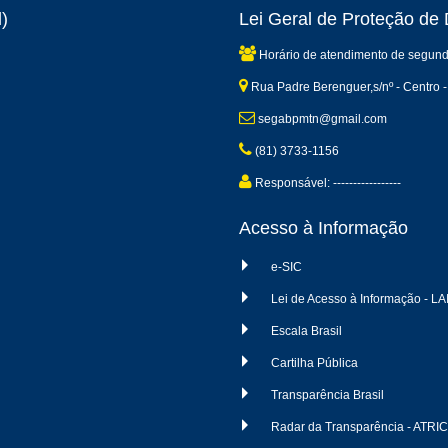
)
Lei Geral de Proteção d
Horário de atendimento de segund
Rua Padre Berenguer,s/nº - Centro -
segabpmtn@gmail.com
(81) 3733-1156
Responsável: -----------------
Acesso à Informação
e-SIC
Lei de Acesso à Informação - LA
Escala Brasil
Cartilha Pública
Transparência Brasil
Radar da Transparência - ATRI