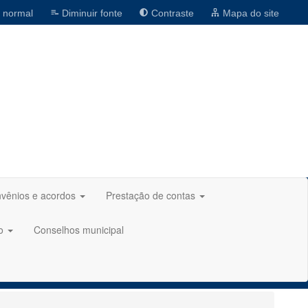
 normal
Diminuir fonte
Contraste
Mapa do site
vênios e acordos
Prestação de contas
ão
Conselhos municipal