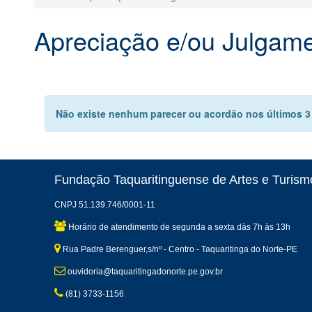
Apreciação e/ou Julgam
Não existe nenhum parecer ou acordão nos últimos 3
Fundação Taquaritinguense de Artes e Turismo
CNPJ 51.139.746/0001-11
Horário de atendimento de segunda a sexta dàs 7h às 13h
Rua Padre Berenguer,s/nº - Centro - Taquaritinga do Norte-PE
ouvidoria@taquaritingadonorte.pe.gov.br
(81) 3733-1156