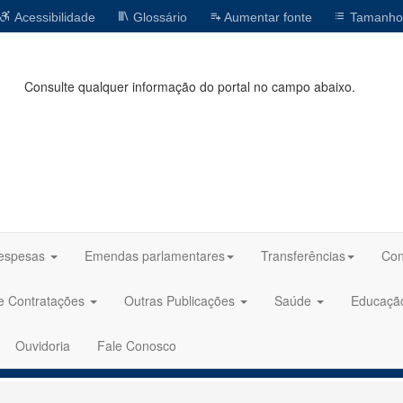
Acessibilidade
Glossário
Aumentar fonte
Tamanho
Consulte qualquer informação do portal no campo abaixo.
espesas
Emendas parlamentares
Transferências
Con
 e Contratações
Outras Publicações
Saúde
Educaç
Ouvidoria
Fale Conosco