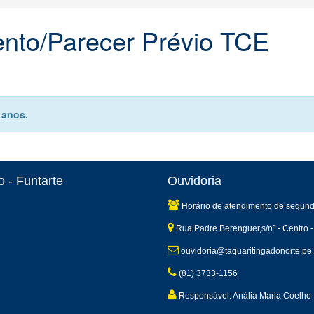
ento/Parecer Prévio TCE
 anos.
 - Funtarte
Ouvidoria
Horário de atendimento de segund
Rua Padre Berenguer,s/nº - Centro -
ouvidoria@taquaritingadonorte.pe.
(81) 3733-1156
Responsável: Anália Maria Coelho 