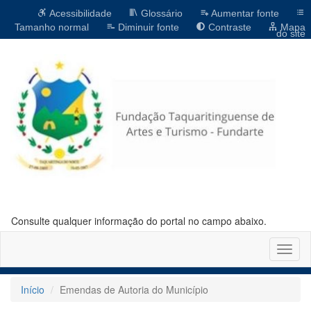
Acessibilidade
Glossário
Aumentar fonte
Tamanho normal
Diminuir fonte
Contraste
Mapa
do site
Consulte qualquer informação do portal no campo abaixo.
Altern
naveg
Início
Emendas de Autoria do Município