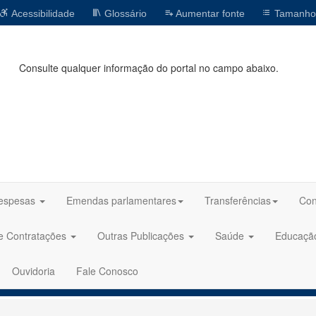
Acessibilidade
Glossário
Aumentar fonte
Tamanho
Consulte qualquer informação do portal no campo abaixo.
espesas
Emendas parlamentares
Transferências
Con
 e Contratações
Outras Publicações
Saúde
Educaç
Ouvidoria
Fale Conosco