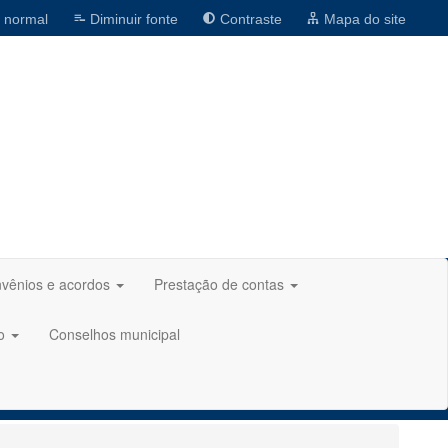
 normal
Diminuir fonte
Contraste
Mapa do site
vênios e acordos
Prestação de contas
ão
Conselhos municipal