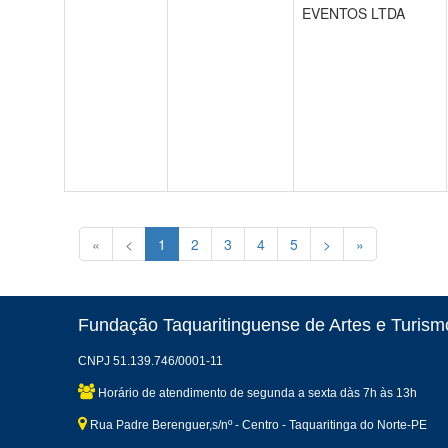
EVENTOS LTDA
«
<
1
2
3
4
5
>
»
Fundação Taquaritinguense de Artes e Turismo
CNPJ 51.139.746/0001-11
Horário de atendimento de segunda a sexta dàs 7h às 13h
Rua Padre Berenguer,s/nº - Centro - Taquaritinga do Norte-PE