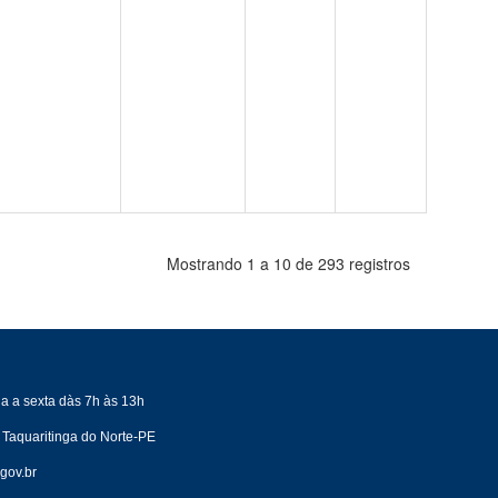
Mostrando 1 a 10 de 293 registros
a a sexta dàs 7h às 13h
 Taquaritinga do Norte-PE
gov.br