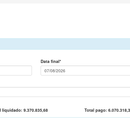
Data final*
l liquidado:
9.370.835,68
Total pago:
6.070.318,