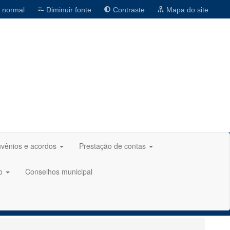
 normal
Diminuir fonte
Contraste
Mapa do site
vênios e acordos
Prestação de contas
ão
Conselhos municipal