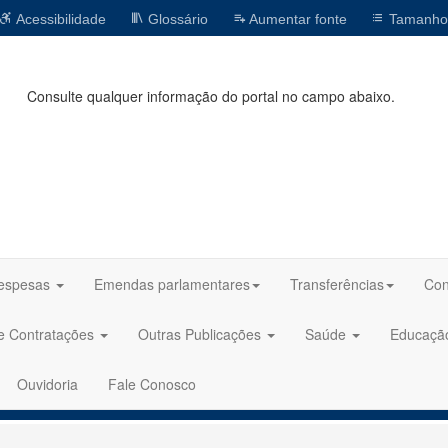
Acessibilidade
Glossário
Aumentar fonte
Tamanho
Consulte qualquer informação do portal no campo abaixo.
espesas
Emendas parlamentares
Transferências
Con
 e Contratações
Outras Publicações
Saúde
Educaç
Ouvidoria
Fale Conosco