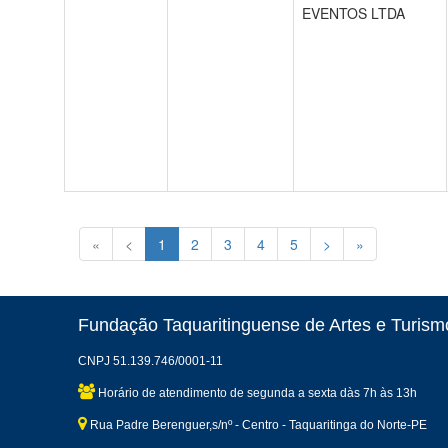
EVENTOS LTDA
«
<
1
2
3
4
5
>
»
Fundação Taquaritinguense de Artes e Turismo
CNPJ 51.139.746/0001-11
Horário de atendimento de segunda a sexta dàs 7h às 13h
Rua Padre Berenguer,s/nº - Centro - Taquaritinga do Norte-PE