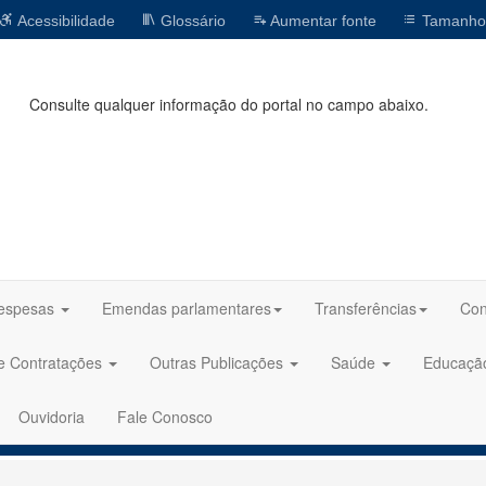
Acessibilidade
Glossário
Aumentar fonte
Tamanho
Consulte qualquer informação do portal no campo abaixo.
espesas
Emendas parlamentares
Transferências
Con
 e Contratações
Outras Publicações
Saúde
Educaç
Ouvidoria
Fale Conosco