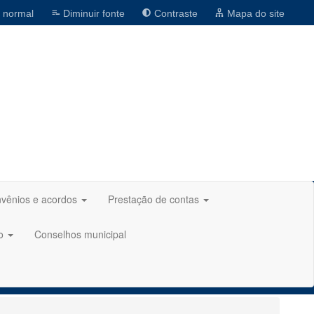
 normal
Diminuir fonte
Contraste
Mapa do site
vênios e acordos
Prestação de contas
ão
Conselhos municipal