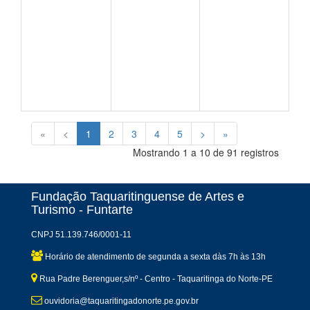
«
<
1
2
3
4
5
>
»
Mostrando 1 a 10 de 91 registros
Fundação Taquaritinguense de Artes e
Turismo - Funtarte
CNPJ 51.139.746/0001-11
Horário de atendimento de segunda a sexta dàs 7h às 13h
Rua Padre Berenguer,s/nº - Centro - Taquaritinga do Norte-PE
ouvidoria@taquaritingadonorte.pe.gov.br