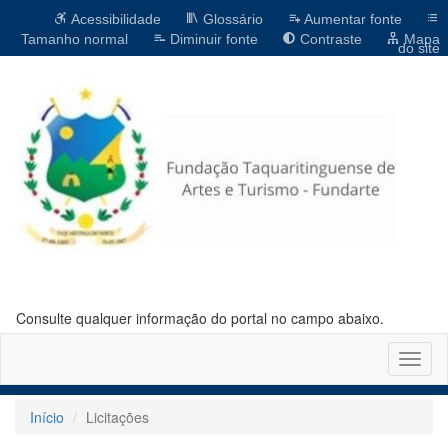
Acessibilidade
Glossário
Aumentar fonte
Tamanho normal
Diminuir fonte
Contraste
Mapa
do site
Consulte qualquer informação do portal no campo abaixo.
Altern
naveg
Início
Licitações