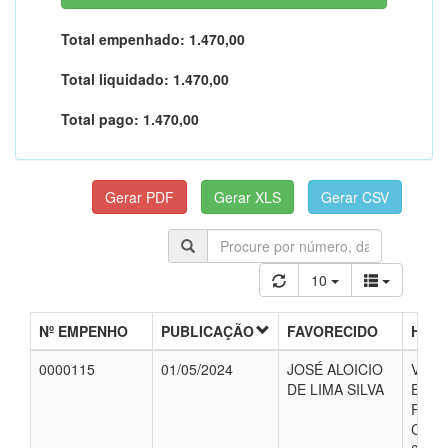
Total empenhado:
1.470,00
Total liquidado:
1.470,00
Total pago:
1.470,00
10
Nº EMPENHO
PUBLICAÇÃO
FAVORECIDO
HIST
0000115
01/05/2024
JOSÉ ALOICIO
VALO
DE LIMA SILVA
EMP
REFE
CONC