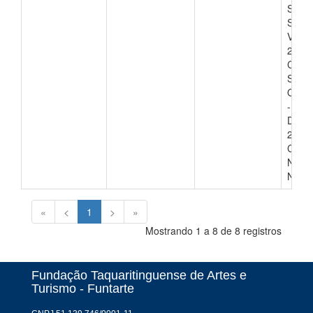
SETU
SECU
VALO
220,0
CON
SOLI
OFÍC
- FU
DATA
21/02
CONF
Nº 01
NÍVEL
«
<
1
>
»
Mostrando 1 a 8 de 8 registros
Fundação Taquaritinguense de Artes e
Turismo - Funtarte