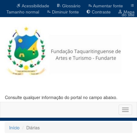
Acessibilidade
Glossário
Aumentar fonte
Tamanho normal
Diminuir fonte
Contraste
Mapa
do site
Consulte qualquer informação do portal no campo abaixo.
Altern
naveg
Início
Diárias