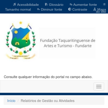
Acessibilidade
Glossário
Aumentar fonte
Tamanho normal
Diminuir fonte
Contraste
Mapa
do site
Consulte qualquer informação do portal no campo abaixo.
Altern
naveg
Início
Relatórios de Gestão ou Atividades