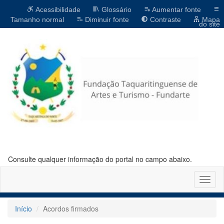
Acessibilidade
Glossário
Aumentar fonte
Tamanho normal
Diminuir fonte
Contraste
Mapa
do site
Consulte qualquer informação do portal no campo abaixo.
Altern
naveg
Início
Acordos firmados