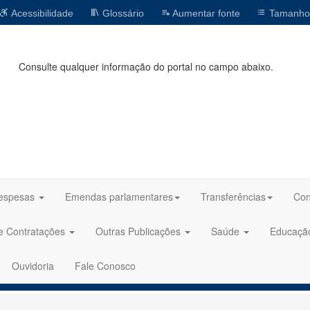
Acessibilidade
Glossário
Aumentar fonte
Tamanho
Consulte qualquer informação do portal no campo abaixo.
espesas
Emendas parlamentares
Transferências
Con
 e Contratações
Outras Publicações
Saúde
Educaç
Ouvidoria
Fale Conosco