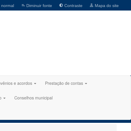
 normal
Diminuir fonte
Contraste
Mapa do site
vênios e acordos
Prestação de contas
ão
Conselhos municipal