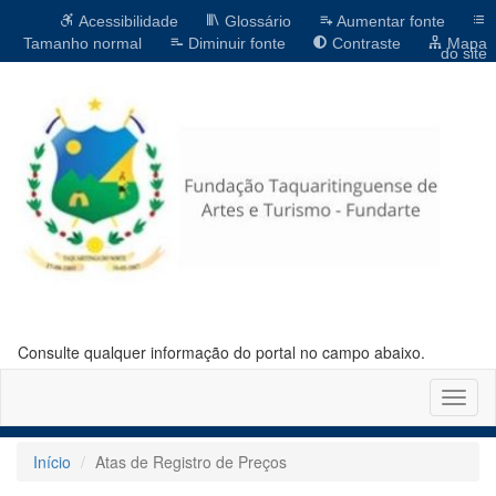
Acessibilidade
Glossário
Aumentar fonte
Tamanho normal
Diminuir fonte
Contraste
Mapa
do site
Consulte qualquer informação do portal no campo abaixo.
Altern
naveg
Início
Atas de Registro de Preços