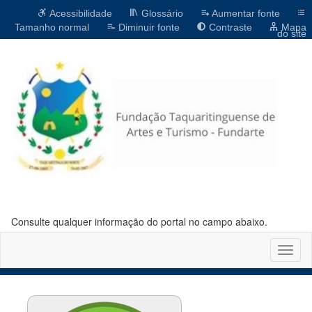
Acessibilidade
Glossário
Aumentar fonte
Tamanho normal
Diminuir fonte
Contraste
Mapa
do site
Consulte qualquer informação do portal no campo abaixo.
Altern
naveg